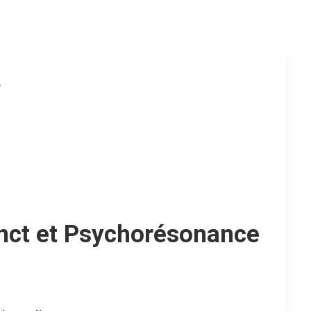
e
tinct et Psychorésonance