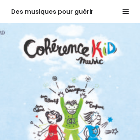
Des musiques pour guérir
ACCUEIL
ANTHONY DOUX
PSYCHORESONANCE
MUSIQUE DE L’INSTINCT
BOUTIQUE
ACTUALITE
Recherche