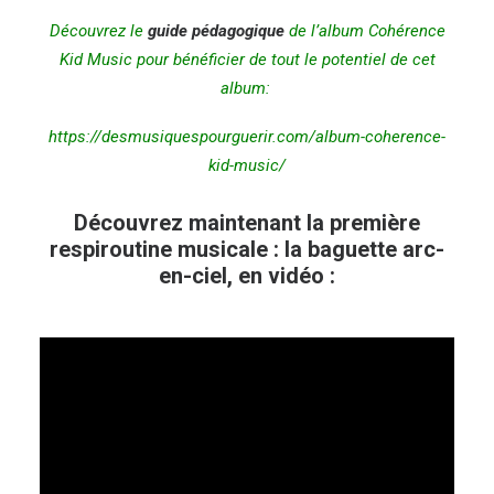
Découvrez le
guide pédagogique
de l’album Cohérence
Kid Music pour bénéficier de tout le potentiel de cet
album:
https://desmusiquespourguerir.com/album-coherence-
kid-music/
Découvrez maintenant la première
respiroutine musicale : la baguette arc-
en-ciel, en vidéo :