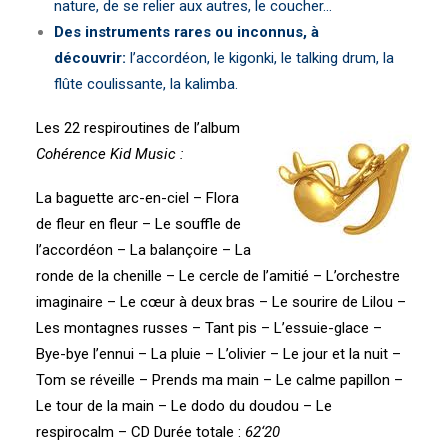
nature, de se relier aux autres, le coucher…
Des instruments rares ou inconnus, à
découvrir:
l’accordéon, le kigonki, le talking drum, la
flûte coulissante, la kalimba.
Les 22 respiroutines de l’album
Cohérence Kid Music :
La baguette arc-en-ciel
–
Flora
de fleur en fleur – Le souffle de
l’accordéon
–
La balançoire
–
La
ronde de la chenille
–
Le cercle de l’amitié
–
L’orchestre
imaginaire
–
Le cœur à deux bras
–
Le sourire de Lilou
–
Les montagnes russes
–
Tant pis
–
L’essuie-glace
–
Bye-bye l’ennui
–
La pluie
–
L’olivier
–
Le jour et la nuit
–
Tom se réveille
–
Prends ma main
–
Le calme papillon
–
Le tour de la main
–
Le dodo du doudou
–
Le
respirocalm
–
CD Durée totale :
6
2
‘
20