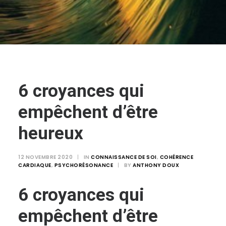
Login / Register
Panier
6 croyances qui
empêchent d’être
heureux
12 NOVEMBRE 2020
|
IN
CONNAISSANCE DE SOI
,
COHÉRENCE
CARDIAQUE
,
PSYCHORÉSONANCE
|
BY
ANTHONY DOUX
6 croyances qui
empêchent d’être