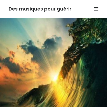
Des musiques pour guérir
ACCUEIL
ANTHONY DOUX
PSYCHORESONANCE
MUSIQUE DE L’INSTINCT
BOUTIQUE
ACTUALITE
Recherche