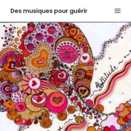
Des musiques pour guérir
ACCUEIL
ANTHONY DOUX
PSYCHORESONANCE
MUSIQUE DE L’INSTINCT
BOUTIQUE
ACTUALITE
Recherche