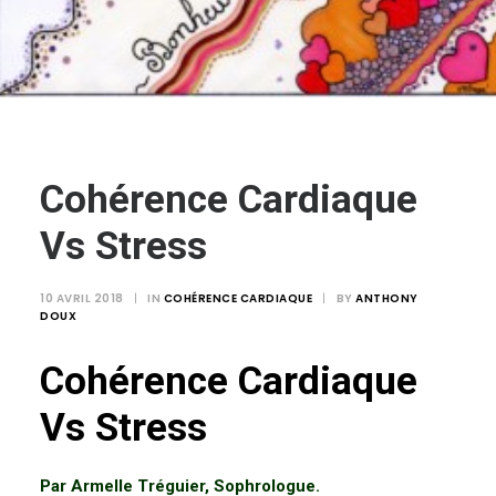
Login / Register
Panier
Cohérence Cardiaque
Vs Stress
10 AVRIL 2018
|
IN
COHÉRENCE CARDIAQUE
|
BY
ANTHONY
DOUX
Cohérence Cardiaque
Vs Stress
Par Armelle Tréguier, Sophrologue.