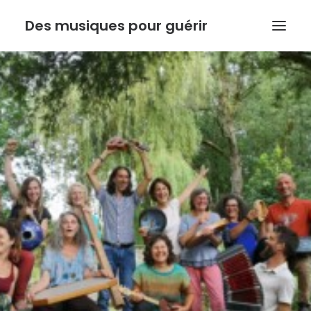
Des musiques pour guérir
ACCUEIL
ANTHONY DOUX
PSYCHORESONANCE
MUSIQUE DE L’INSTINCT
BOUTIQUE
ACTUALITE
Recherche