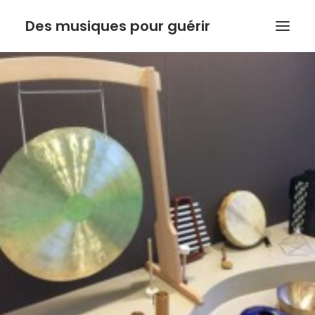
Des musiques pour guérir
ACCUEIL
ANTHONY DOUX
PSYCHORESONANCE
MUSIQUE DE L’INSTINCT
BOUTIQUE
ACTUALITE
Recherche