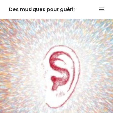
Des musiques pour guérir
ACCUEIL
ANTHONY DOUX
PSYCHORESONANCE
MUSIQUE DE L’INSTINCT
BOUTIQUE
ACTUALITE
Recherche