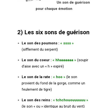
Un son de guérison
pour chaque émotion
2) Les six sons de guérison
Le son des poumons :
« ssss »
(sifflement du serpent)
Le son du coeur :
« hhaaaaaaa »
(soupir
d’aise avec un « h » expiré)
Le son de la rate :
« hoo »
(le son
provient du fond de la gorge, comme un
feulement de tigre)
Le son des reins :
« tchchououuuuuu »
(le son « ou » identique au bruit du vent)