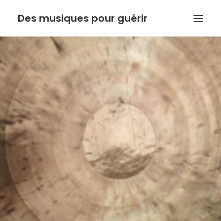
Des musiques pour guérir
ACCUEIL
ANTHONY DOUX
PSYCHORESONANCE
MUSIQUE DE L’INSTINCT
BOUTIQUE
ACTUALITE
Recherche