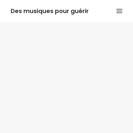
Des musiques pour guérir
ACCUEIL
ANTHONY DOUX
PSYCHORESONANCE
MUSIQUE DE L’INSTINCT
BOUTIQUE
ACTUALITE
Recherche