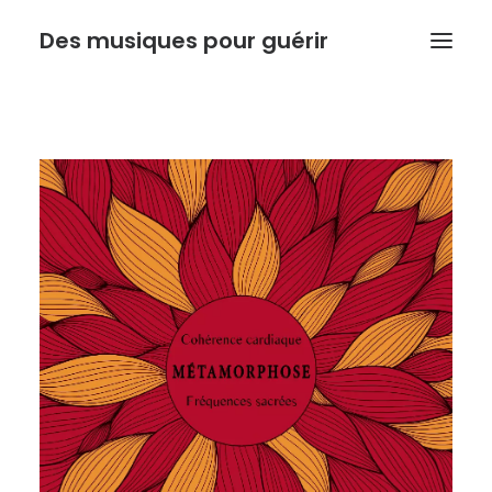
Des musiques pour guérir
ACCUEIL
ANTHONY DOUX
PSYCHORESONANCE
MUSIQUE DE L’INSTINCT
BOUTIQUE
ACTUALITE
Recherche