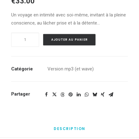
€
33.00
Un voyage en intimité avec soi-même, invitant à la pleine
conscience, au lâcher prise et à la détente…
quantité
AJOUTER AU PANIER
de
ALBUM
MÉTAMORPHOSE
-
Catégorie
Version mp3 (et wave)
MP3
(ET
WAVE)
Partager
-
Cohérence
cardiaque
DESCRIPTION