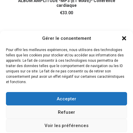
ALBUM AMPLITUDE -MP3 (ET WAVE)- Cohérence
cardiaque
€
33.00
Gérer le consentement
Pour offrir les meilleures expériences, nous utilisons des technologies
telles que les cookies pour stocker et/ou accéder aux informations des
appareils. Le fait de consentir à ces technologies nous permettra de
traiter des données telles que le comportement de navigation ou les ID
uniques sur ce site. Le fait de ne pas consentir ou de retirer son
consentement peut avoir un effet négatif sur certaines caractéristiques
et fonctions.
Accepter
© 2018 Des musiques pour guérir | Tous droits réservés. |
Mentions légales et
CGV
Refuser
Voir les préférences