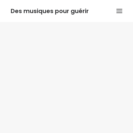
Des musiques pour guérir
ACCUEIL
ANTHONY DOUX
PSYCHORESONANCE
MUSIQUE DE L’INSTINCT
BOUTIQUE
ACTUALITE
Recherche