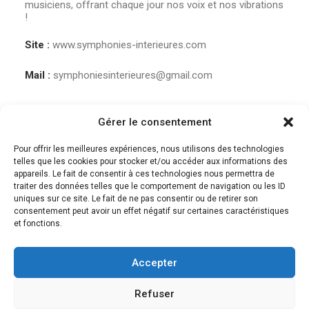
musiciens, offrant chaque jour nos voix et nos vibrations
!
Site :
www.symphonies-interieures.com
Mail :
symphoniesinterieures@gmail.com
Gérer le consentement
Pour offrir les meilleures expériences, nous utilisons des technologies
telles que les cookies pour stocker et/ou accéder aux informations des
appareils. Le fait de consentir à ces technologies nous permettra de
traiter des données telles que le comportement de navigation ou les ID
uniques sur ce site. Le fait de ne pas consentir ou de retirer son
consentement peut avoir un effet négatif sur certaines caractéristiques
et fonctions.
Accepter
© 2018 Des musiques pour guérir | Tous droits réservés. |
Mentions légales et
CGV
Refuser