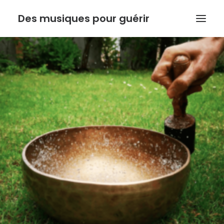
Des musiques pour guérir
ACCUEIL
ANTHONY DOUX
PSYCHORESONANCE
MUSIQUE DE L’INSTINCT
BOUTIQUE
ACTUALITE
Recherche