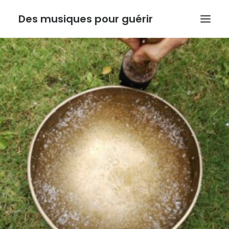
Des musiques pour guérir
ACCUEIL
ANTHONY DOUX
PSYCHORESONANCE
MUSIQUE DE L’INSTINCT
BOUTIQUE
ACTUALITE
Recherche