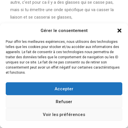
autre, c’est pour ca il y a des glasses qui se casse pas,
mais si tu émettre une onde spécifique qui va casser la
liaison et se casserai se glasses,
Alors stp ne déforme pas la science pour vendre tes
Gérer le consentement
musiques,
et aussi c’est que quand on parle, notre deux cordes
Pour offrir les meilleures expériences, nous utilisons des technologies
telles que les cookies pour stocker et/ou accéder aux informations des
vibratoire qui se situé dans la gorge, et quand se ferme a
appareils. Le fait de consentir à ces technologies nous permettra de
cause de la pressions exercé par le souffle ses deux
traiter des données telles que le comportement de navigation ou les ID
uniques sur ce site. Le fait de ne pas consentir ou de retirer son
corde se ouvre selon la pressions et se forme cette voix
consentement peut avoir un effet négatif sur certaines caractéristiques
que on chante et bien sur se fait sculpté par la langue et
et fonctions.
les lèvres tous qui concerne la bouches, et chaque litre
que tu prononcé port une onde vibratoire spécifique,
Accepter
alors imagine quand ont prononce des mot avec des
sont différent lol
Refuser
et pardon pour les fautes de laungages,
Voir les préférences
RÉPONDRE