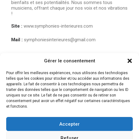
bienfaits et ses potentialités. Nous sommes tous
musiciens, offrant chaque jour nos voix et nos vibrations
!
Site :
www.symphonies-interieures.com
Mail :
symphoniesinterieures@gmail.com
Gérer le consentement
Pour offrir les meilleures expériences, nous utilisons des technologies
telles que les cookies pour stocker et/ou accéder aux informations des
appareils. Le fait de consentir à ces technologies nous permettra de
traiter des données telles que le comportement de navigation ou les ID
uniques sur ce site. Le fait de ne pas consentir ou de retirer son
consentement peut avoir un effet négatif sur certaines caractéristiques
et fonctions.
Accepter
© 2018 Des musiques pour guérir | Tous droits réservés. |
Mentions légales et
CGV
Refuser