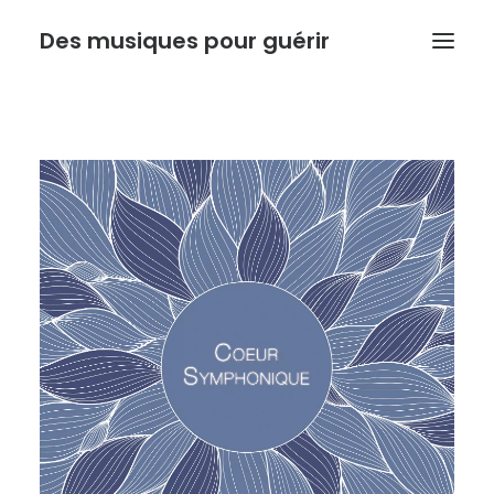
Des musiques pour guérir
ACCUEIL
ANTHONY DOUX
PSYCHORESONANCE
MUSIQUE DE L’INSTINCT
BOUTIQUE
ACTUALITE
Recherche